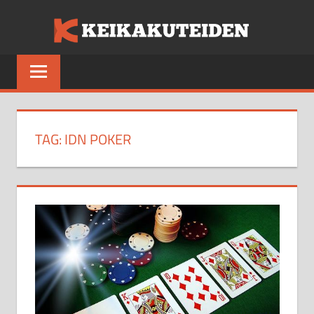
Skip
SITU
to
content
BERI
AGE
JUDI
TAG:
IDN POKER
POK
ONLI
INDO
TERB
2019