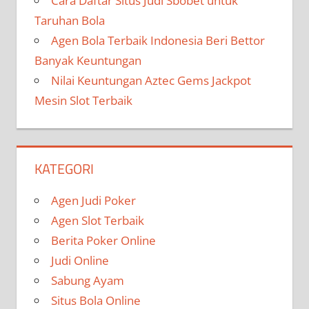
Cara Daftar Situs Judi Sbobet untuk
Taruhan Bola
Agen Bola Terbaik Indonesia Beri Bettor
Banyak Keuntungan
Nilai Keuntungan Aztec Gems Jackpot
Mesin Slot Terbaik
KATEGORI
Agen Judi Poker
Agen Slot Terbaik
Berita Poker Online
Judi Online
Sabung Ayam
Situs Bola Online