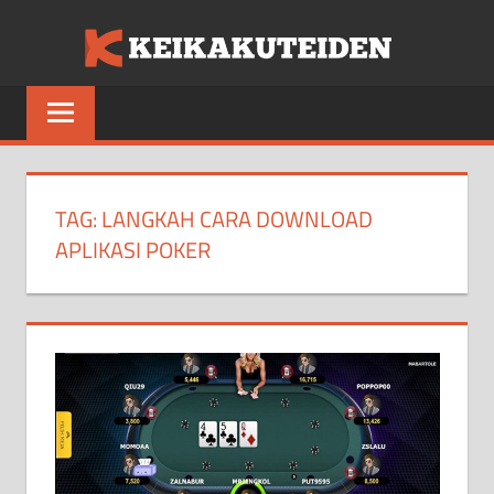
Skip
SITU
to
content
BERI
AGE
JUDI
TAG:
LANGKAH CARA DOWNLOAD
POK
APLIKASI POKER
ONLI
INDO
TERB
2019